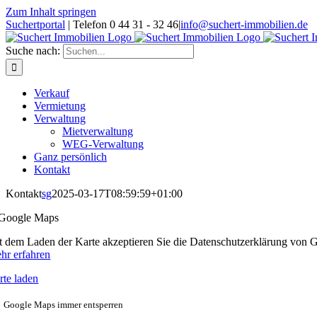
Zum Inhalt springen
Suchertportal
| Telefon 0 44 31 - 32 46
|
info@suchert-immobilien.de
Suche nach:
Verkauf
Vermietung
Verwaltung
Mietverwaltung
WEG-Verwaltung
Ganz persönlich
Kontakt
Kontakt
sg
2025-03-17T08:59:59+01:00
t dem Laden der Karte akzeptieren Sie die Datenschutzerklärung von 
hr erfahren
rte laden
Google Maps immer entsperren